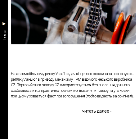
Блог
На автомобільному ринку України для кінцевого споживача пропонують
репліку ланцюгів приводу механізму ГРМ відомого чеського виробника
CZ. Торговий знак заводу CZ використовується без внесення до нього
особливих змін, з практично повним копіюванням товару та упаковки
при цьому ховається факт правопорушення (тобто видають за оригінал).
читать далее -