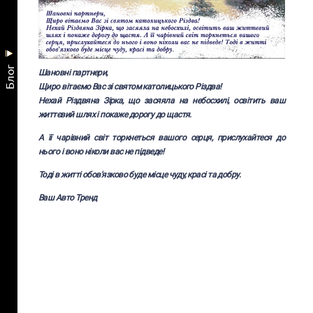
Блог
Шановні партнери,
Щиро вітаємо Вас зі святом католицького Різдва!
Нехай Різдвяна Зірка, що засяяла на небосхилі, освітить ваш
життєвий шлях і покаже дорогу до щастя.
А її чарівний світ торкнеться вашого серця, прислухайтеся до
нього і воно ніколи вас не підведе!
Тоді в житті обов'язково буде місце чуду, красі та добру.
Ваш Авто Тренд