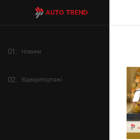
01.
Новини
02.
Відеорепортажі