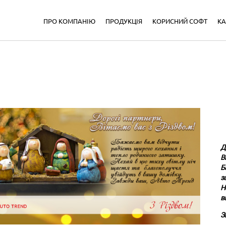
ПРО КОМПАНІЮ
ПРОДУКЦІЯ
КОРИСНИЙ СОФТ
КА
Д
В
Б
з
Н
в
З