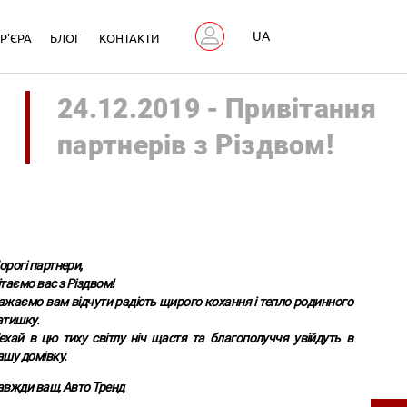
UA
Р'ЄРА
БЛОГ
КОНТАКТИ
24.12.2019 - Привітання
партнерів з Різдвом!
орогі партнери,
ітаємо вас з Різдвом!
ажаємо вам відчути радість щирого кохання і тепло родинного
атишку.
ехай в цю тиху світлу ніч щастя та благополуччя увійдуть в
ашу домівку.
авжди ваш, Авто Тренд