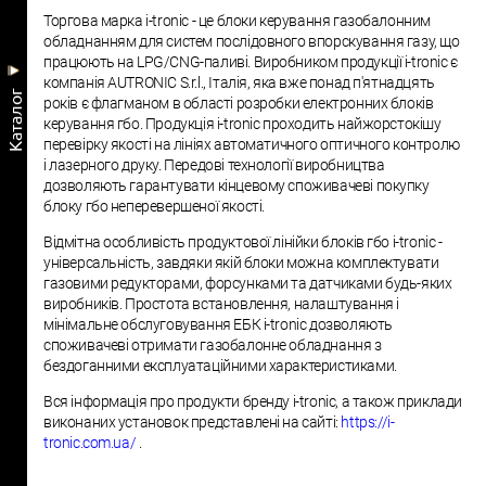
Торгова марка i-tronic - це блоки керування газобалонним
обладнанням для систем послідовного впорскування газу, що
працюють на LPG/CNG-паливі. Виробником продукції i-tronic є
компанія AUTRONIC S.r.l., Італія, яка вже понад п'ятнадцять
Kаталог
років є флагманом в області розробки електронних блоків
керування гбо. Продукція i-tronic проходить найжорстокішу
перевірку якості на лініях автоматичного оптичного контролю
і лазерного друку. Передові технології виробництва
дозволяють гарантувати кінцевому споживачеві покупку
блоку гбо неперевершеної якості.
Відмітна особливість продуктової лінійки блоків гбо i-tronic -
універсальність, завдяки якій блоки можна комплектувати
газовими редукторами, форсунками та датчиками будь-яких
виробників. Простота встановлення, налаштування і
мінімальне обслуговування ЕБК i-tronic дозволяють
споживачеві отримати газобалонне обладнання з
бездоганними експлуатаційними характеристиками.
Вся інформація про продукти бренду i-tronic, а також приклади
виконаних установок представлені на сайті:
https://i-
tronic.com.ua/
.