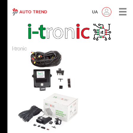
UA
I-tronic