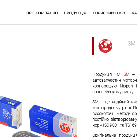
ПРО КОМПАНІЮ
ПРОДУКЦІЯ
КОРИСНИЙ СОФТ
КА
SM
Продукція ТМ
SM
– ц
автозапчастин моторн
корпорацією Nippon 
європейському ринку.
SM – це надійний вир
міжнародному рівні. По
високоточні методи о
постійно відтворювану
норм ISO 9001 та TS169
Оригінальна продукц