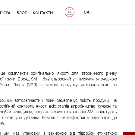
UA
Р'ЄРА
БЛОГ
КОНТАКТИ
е комплекти оригінальної якості для вторинного ринку
ої групи. Бренд SM – був створений у Німеччині японською
Piston Rings (NPR) з метою продажу автозапчастин на
обник автозапчастин, який забезпечує якість продукції на
стійний контроль якості всіх етапів виробництва, сучасні та
бробки вкладишів, направляючих та клапанів SM гарантують
 якість усіх деталей. Компанія сертифікована відповідно до
49.
ія SM має упаковку із захисною від підробок етикеткою