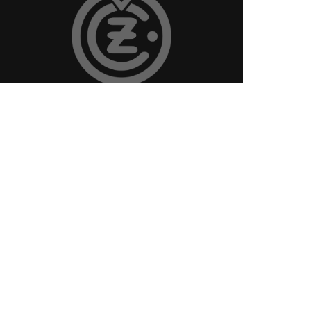
Про компанію
Новин
Продукція
Контак
Корисний софт
Кар'єра