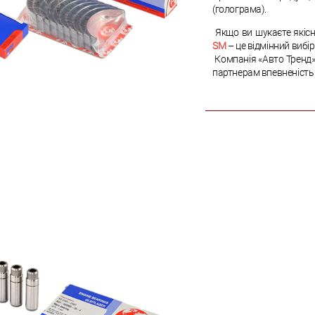
(голограма).
Якщо ви шукаєте якісні
SM
– це відмінний вибі
Компанія «Авто Тренд»
партнерам впевненість 