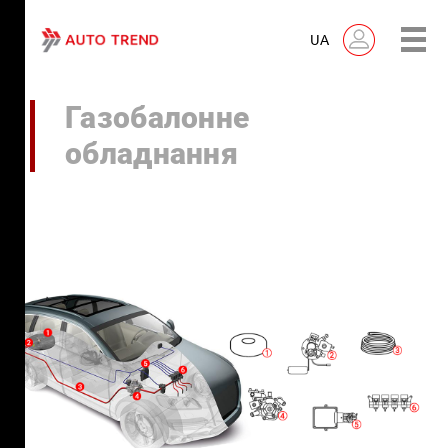
UA
Газобалонне
обладнання