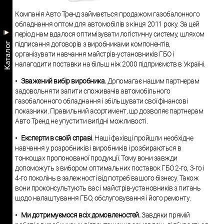
Компанія Авто Тренд займається продажом газобалонного
обладнання оптом для автомобілів з кінця 2011 року. За цей
період нам вдалося оптимізувати логістичну систему, шляхом
підписання договорів з виробниками компонентів,
Kаталог
організувати навчання майстрів-установників ГБО і
налагодити поставки на більш ніж 2000 підприємств в Україні.
•
Зважений вибір виробника.
Допомагає нашим партнерам
задовольняти запити споживачів автомобільного
газобалонного обладнання і збільшувати свої фінансові
показники. Правильний асортимент, що дозволяє партнерам
Авто Тренд не упустити вигідні можливості.
•
Експерти в своїй справі.
Наші фахівці пройшли необхідне
навчання у розробників і виробників і розбираються в
тонкощах пропонованої продукції. Тому вони завжди
допоможуть з вибором оптимальних поставок ГБО 2-го, 3-го і
4-го поколінь в залежності від потреб вашого бізнесу. Також
вони проконсультують вас і майстрів-установників з питань
щодо налаштування ГБО, обслуговування і його ремонту.
•
Ми дотримуємося всіх домовленостей.
Завдяки прямій