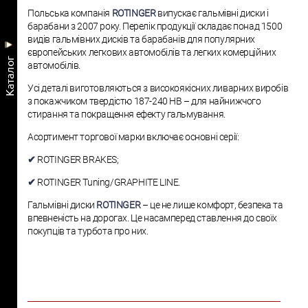
Польська компанія
ROTINGER
випускає гальмівні диски і
барабани з 2007 року. Перелік продукції складає понад 1500
видів гальмівних дисків та барабанів для популярних
європейських легкових автомобілів та легких комерційних
Kаталог
автомобілів.
Усі деталі виготовляються з високоякісних ливарних виробів
з покажчиком твердістю 187-240 НВ – для найнижчого
стирання та покращення ефекту гальмування.
Асортимент торгової марки включає основні серії:
✔
ROTINGER BRAKES;
✔
ROTINGER Tuning/GRAPHITE LINE.
Гальмівні диски
ROTINGER
– це не лише комфорт, безпека та
впевненість на дорогах. Це насамперед ставлення до своїх
покупців та турбота про них.